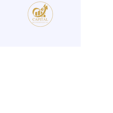
Capital Multiservices LLC
Soluciones integrales en taxes, contabilidad, payroll,
creación de empresas, seguros y consultoría
financiera.
Servicios
Taxes Individuales
Taxes Corporativos
Resolucion de Deudas con el IRS
Formacion de Empresas
Bookkeping / Contabilidad
Payroll / Nómina
Consultoria de Negocios
Seguros
Servicios Notariales